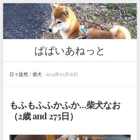
Skip
to
content
ぱぱいあねっと
日々徒然
/
柴犬
· 2024年10月16日
もふもふふかふか…柴犬なお
（2歳 and 275日）