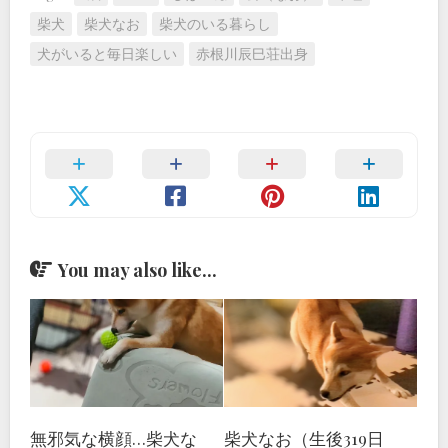
柴犬
柴犬なお
柴犬のいる暮らし
犬がいると毎日楽しい
赤根川辰巳荘出身
You may also like...
無邪気な横顔…柴犬な
柴犬なお（生後319日