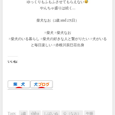
ゆっくりもふもふさせてもらえない
やんちゃ盛りは続く…
柴犬なお（2歳 and 275日）
#柴犬 #柴犬なお
#柴犬のいる暮らし #柴犬の好きな人と繋がりたい #犬がいる
と毎日楽しい #赤根川辰巳荘出身
いいね:
Tags:
2歳
shiba
しばいぬ
公（なお）
午睡