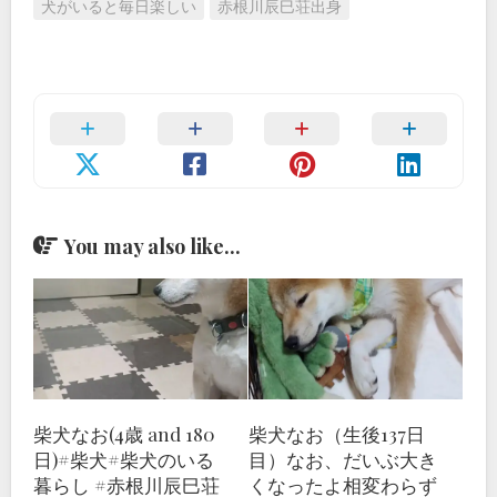
犬がいると毎日楽しい
赤根川辰巳荘出身
You may also like...
柴犬なお(4歳 and 180
柴犬なお（生後137日
日)#柴犬#柴犬のいる
目）なお、だいぶ大き
暮らし #赤根川辰巳荘
くなったよ相変わらず