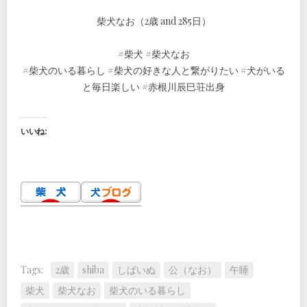
柴犬なお（2歳 and 285日）
#柴犬 #柴犬なお
#柴犬のいる暮らし #柴犬の好きな人と繋がりたい #犬がいる
と毎日楽しい #赤根川辰巳荘出身
いいね:
Tags:
2歳
shiba
しばいぬ
公（なお）
午睡
柴犬
柴犬なお
柴犬のいる暮らし