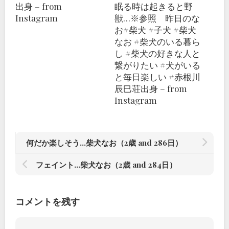
出身 – from
眠る時は起きると野
Instagram
獣…※参照 昨日のな
お#柴犬 #子犬 #柴犬
なお #柴犬のいる暮ら
し #柴犬の好きな人と
繋がりたい #犬がいる
と毎日楽しい #赤根川
辰巳荘出身 – from
Instagram
何だか楽しそう…柴犬なお（2歳 and 286日）
フェイント…柴犬なお（2歳 and 284日）
コメントを残す