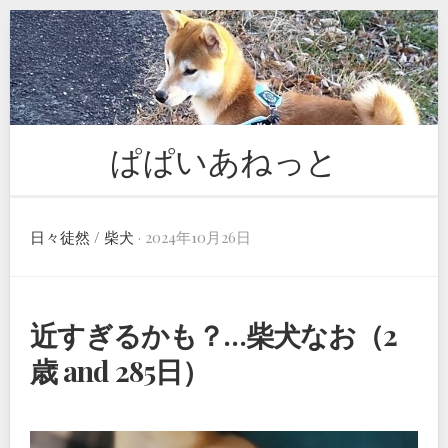
Skip
to
content
ぱぱいあねっと
日々徒然
/
柴犬
· 2024年10月26日
近すぎるかも？…柴犬なお（2
歳 and 285日）