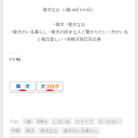
柴犬なお（2歳 and 300日）
#柴犬 #柴犬なお
#柴犬のいる暮らし #柴犬の好きな人と繋がりたい #犬がいる
と毎日楽しい #赤根川辰巳荘出身
いいね:
Tags:
2歳
shiba
しばいぬ
ストーブ
公（なお）
午睡
柴犬
柴犬なお
柴犬のいる暮らし