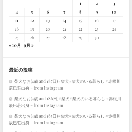
1
2
3
4
5
6
7
8
9
10
11
12
13
14
15
16
17
18
19
20
21
22
23
24
25
26
27
28
29
30
« 10月
9月 »
最近の投稿
柴犬なお(4歳 and 187日)#柴犬#柴犬のいる暮らし #赤根川
辰巳荘出身 – from Instagram
柴犬なお(4歳 and 186日)#柴犬#柴犬のいる暮らし #赤根川
辰巳荘出身 – from Instagram
柴犬なお(4歳 and 185日)#柴犬#柴犬のいる暮らし #赤根川
辰巳荘出身 – from Instagram