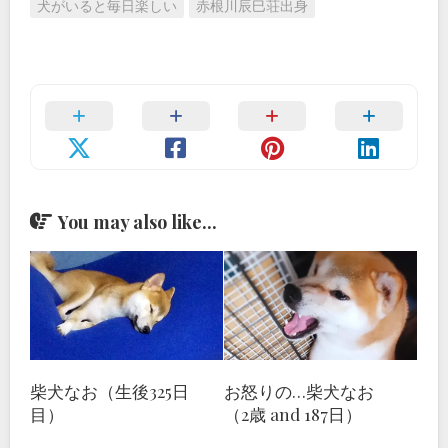
犬がいると毎日楽しい
赤根川辰巳荘出身
You may also like...
柴犬なお（生後325日
お怒りの…柴犬なお
目）
（2歳 and 187日）