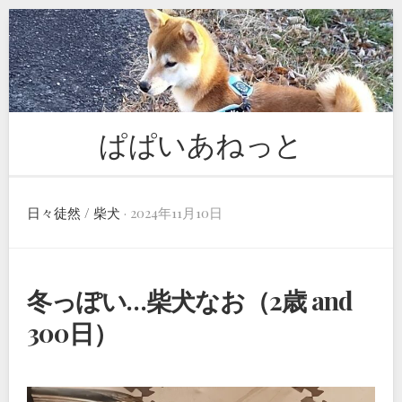
Skip
to
content
ぱぱいあねっと
日々徒然
/
柴犬
· 2024年11月10日
冬っぽい…柴犬なお（2歳 and
300日）