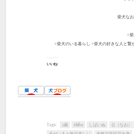
柴犬なお（
#柴
#柴犬のいる暮らし #柴犬の好きな人と繋
いいね:
Tags:
2歳
shiba
しばいぬ
公（なお）
犬がいると毎日楽しい
赤根川辰巳荘出身