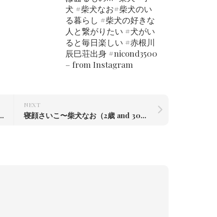
犬 #柴犬なお#柴犬のい
る暮らし #柴犬の好きな
人と繋がりたい #犬がい
ると毎日楽しい #赤根川
辰巳荘出身 #nicond3500
– from Instagram
NEXT
なお（2歳 and 300日）
寝顔さいこ〜柴犬なお（2歳 and 302日）