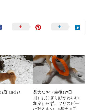
歳 and 13
柴犬なお（生後217日
目）おにぎり顔かわいい️
相変わらず、フリスビー
は齧るもの…#柴犬 #子