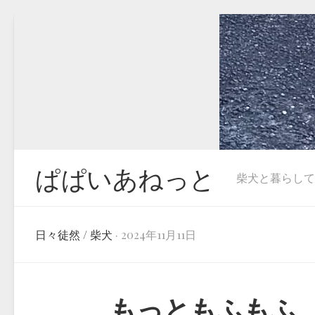
Skip
to
content
ぱぱいあねっと
柴犬と暮らしています
日々徒然
/
柴犬
· 2024年11月11日
もっともふもふ…柴