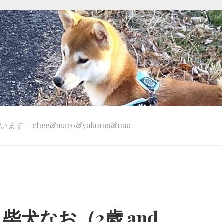
 – chee&maro&yakumo&nao –
犬なお（2歳 and