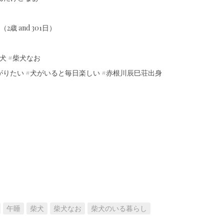
2歳 and 301日）
犬 #柴犬なお
がりたい #犬がいると毎日楽しい #赤根川辰巳荘出身
午睡
柴犬
柴犬なお
柴犬のいる暮らし