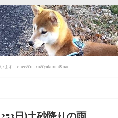
 – chee&maro&yakumo&nao –
d 253日)土砂降りの雨