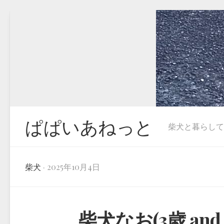
Skip
to
content
ぱぱいあねっと
柴犬と暮らしています
柴犬
· 2025年10月4日
柴犬なお(3歳 an