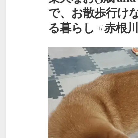
で、お散歩行けな
る暮らし #赤根