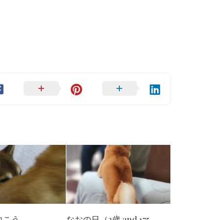
向こう
なおの日（2歳 and 175