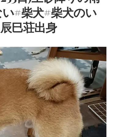
い#柴犬#柴犬のい
川辰巳荘出身