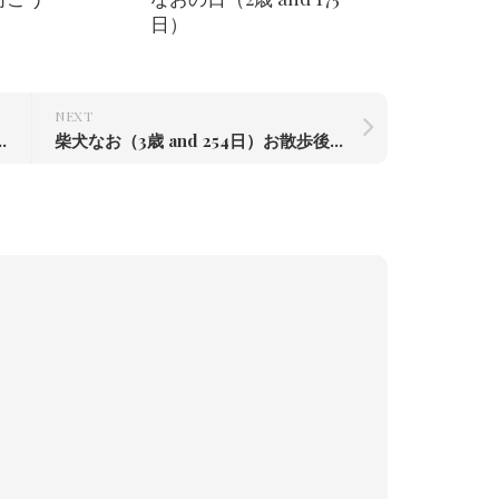
日）
NEXT
てみた#柴犬#柴犬のいる暮らし #赤根川辰巳荘出身
柴犬なお（3歳 and 254日）お散歩後の昼寝？#柴犬#柴犬のいる暮らし #赤根川辰巳荘出身