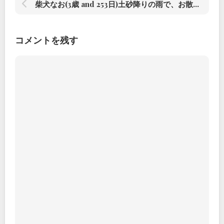
柴犬なお(3歳 and 253日)土砂降りの雨で、お散歩行けない#柴犬#柴犬のいる暮らし #赤根川辰巳荘出身
コメントを残す