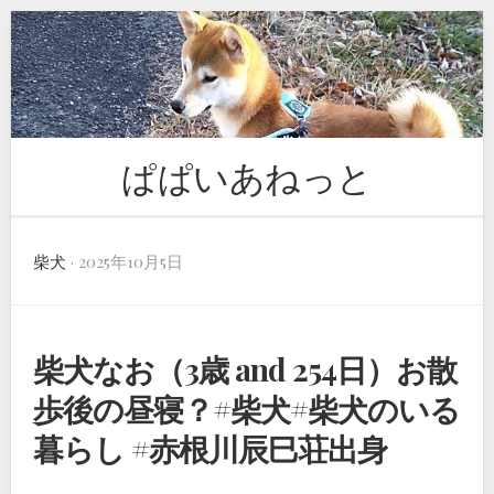
Skip
to
content
ぱぱいあねっと
柴犬
· 2025年10月5日
柴犬なお（3歳 and 254日）お散
歩後の昼寝？#柴犬#柴犬のいる
暮らし #赤根川辰巳荘出身