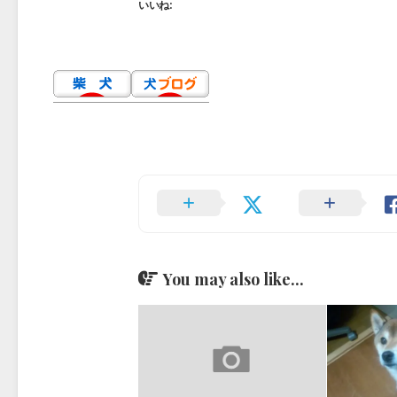
いいね:
You may also like...