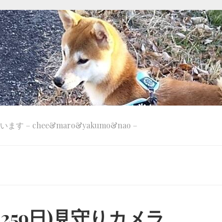
 – chee&maro&yakumo&nao –
d 259日)見守りカメラ