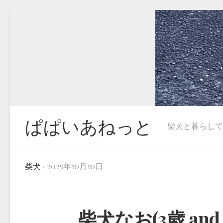
Skip
to
content
ぱぱいあねっと
柴犬と暮らしています
柴犬
· 2025年10月10日
柴犬なお(3歳 an