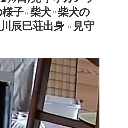
様子#柴犬#柴犬の
根川辰巳荘出身 #見守