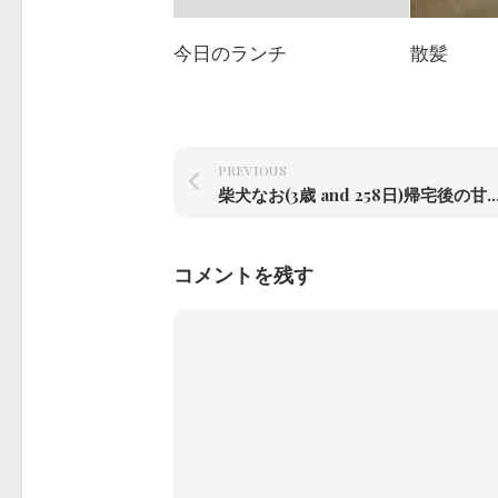
今日のランチ
散髪
PREVIOUS
柴犬なお(3歳 and 258日)帰宅後の甘え方#柴犬#柴犬のいる暮らし #
コメントを残す