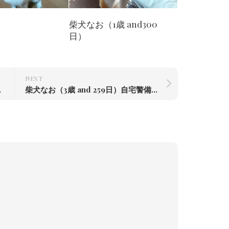
柴犬なお（1歳 and300
日）
NEXT
赤根川辰巳荘出身
柴犬なお（3歳 and 259日）自宅警備中#柴犬#柴犬のいる暮らし #赤根川辰巳荘出身 #自宅警備犬