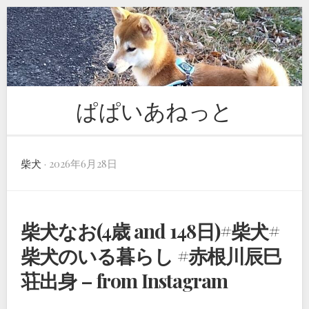
Skip
to
content
ぱぱいあねっと
柴犬
· 2026年6月28日
柴犬なお(4歳 and 148日)#柴犬#
柴犬のいる暮らし #赤根川辰巳
荘出身 – from Instagram