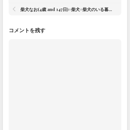
柴犬なお(4歳 and 147日)#柴犬#柴犬のいる暮らし #赤根川辰巳荘出身 – from Instagram
コメントを残す