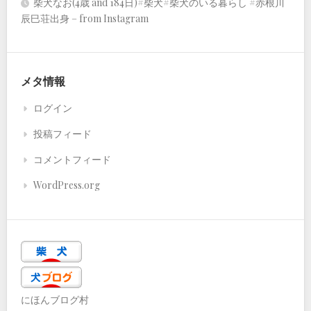
柴犬なお(4歳 and 184日)#柴犬#柴犬のいる暮らし #赤根川
辰巳荘出身 – from Instagram
メタ情報
ログイン
投稿フィード
コメントフィード
WordPress.org
にほんブログ村