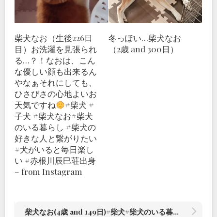
柴犬なお（生後226日
冬っぽい…柴犬なお
目）お洗濯を見張られ
（2歳 and 300日）
る…？！なおは、こん
な優しい顔も出来るん
やなぁそれにしても、
ひさびさの心地よいお
天気ですね
#柴犬 #
子犬 #柴犬なお#柴犬
のいる暮らし #柴犬の
好きな人と繋がりたい
#犬がいると毎日楽し
い #赤根川辰巳荘出身
– from Instagram
柴犬なお(4歳 and 149日)#柴犬#柴犬のいる暮らし #赤根川辰巳荘出身 – from Instagram