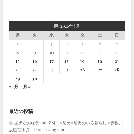
2026年6月
月
火
水
木
金
土
日
1
2
3
4
5
6
7
8
9
10
11
12
13
14
15
16
17
18
19
20
21
22
23
24
25
26
27
28
29
30
« 1月
7月 »
最近の投稿
柴犬なお(4歳 and 188日)#柴犬#柴犬のいる暮らし #赤根川
辰巳荘出身 – from Instagram