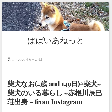
Skip
to
content
ぱぱいあねっと
柴犬
· 2026年6月29日
柴犬なお(4歳 and 149日)#柴犬#
柴犬のいる暮らし #赤根川辰巳
荘出身 – from Instagram