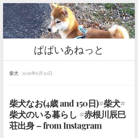
Skip
to
content
ぱぱいあねっと
柴犬
· 2026年6月30日
柴犬なお(4歳 and 150日)#柴犬#
柴犬のいる暮らし #赤根川辰巳
荘出身 – from Instagram