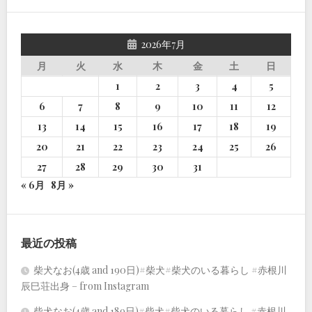
2026年7月
月
火
水
木
金
土
日
1
2
3
4
5
6
7
8
9
10
11
12
13
14
15
16
17
18
19
20
21
22
23
24
25
26
27
28
29
30
31
« 6月
8月 »
最近の投稿
柴犬なお(4歳 and 190日)#柴犬#柴犬のいる暮らし #赤根川
辰巳荘出身 – from Instagram
柴犬なお(4歳 and 189日)#柴犬#柴犬のいる暮らし #赤根川