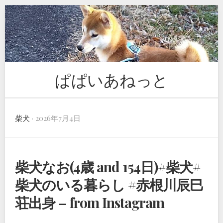
Skip
to
content
ぱぱいあねっと
柴犬
· 2026年7月4日
柴犬なお(4歳 and 154日)#柴犬#
柴犬のいる暮らし #赤根川辰巳
荘出身 – from Instagram