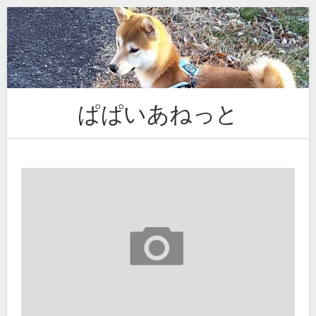
Skip
to
content
ぱぱいあねっと