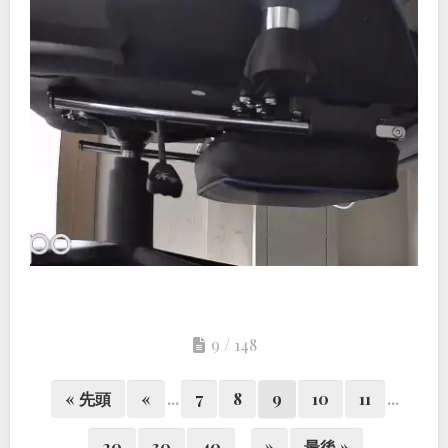
9 / 148
« 先頭
«
...
7
8
9
10
11
...
20
30
40
...
»
最後 »