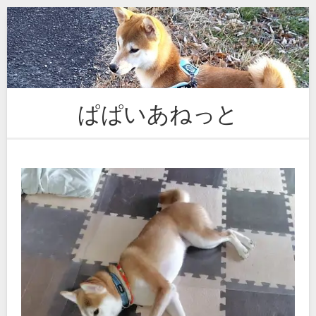
Skip
to
content
ぱぱいあねっと