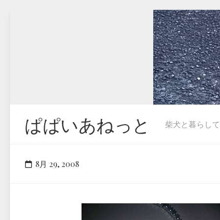
Skip
to
content
ぱぱいあねっと
柴犬と暮らしています
8月 29, 2008