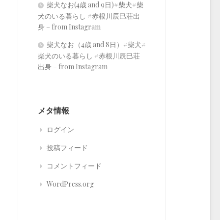
柴犬なお(4歳 and 9日)#柴犬#柴
犬のいる暮らし #赤根川辰巳荘出
身 – from Instagram
柴犬なお（4歳 and 8日）#柴犬#
柴犬のいる暮らし #赤根川辰巳荘
出身 – from Instagram
メタ情報
ログイン
投稿フィード
コメントフィード
WordPress.org