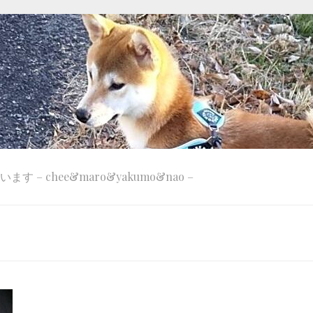
 – chee&maro&yakumo&nao –