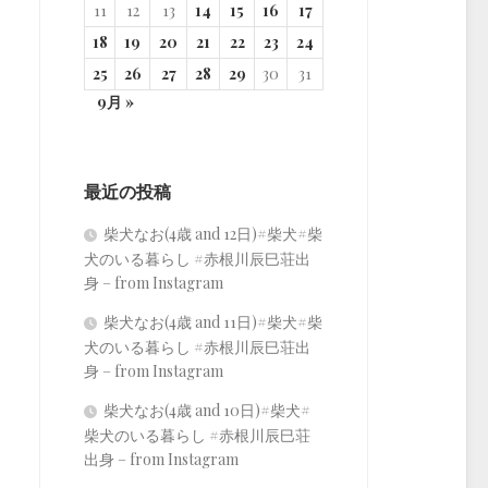
11
12
13
14
15
16
17
18
19
20
21
22
23
24
25
26
27
28
29
30
31
9月 »
最近の投稿
柴犬なお(4歳 and 12日)#柴犬#柴
犬のいる暮らし #赤根川辰巳荘出
身 – from Instagram
柴犬なお(4歳 and 11日)#柴犬#柴
犬のいる暮らし #赤根川辰巳荘出
身 – from Instagram
柴犬なお(4歳 and 10日)#柴犬#
柴犬のいる暮らし #赤根川辰巳荘
出身 – from Instagram