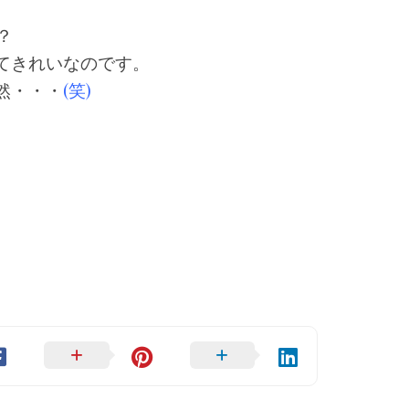
？
てきれいなのです。
然・・・
(笑)