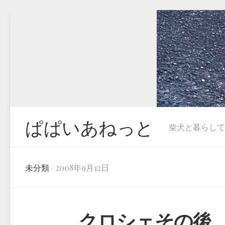
Skip
to
content
ぱぱいあねっと
柴犬と暮らしています
未分類
· 2008年9月12日
クロシェその後