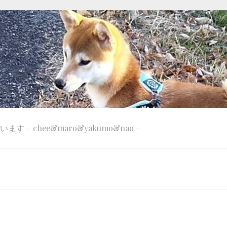
 – chee&maro&yakumo&nao –