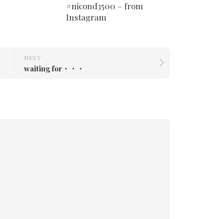
#nicond3500 – from
Instagram
NEXT
waiting for・・・