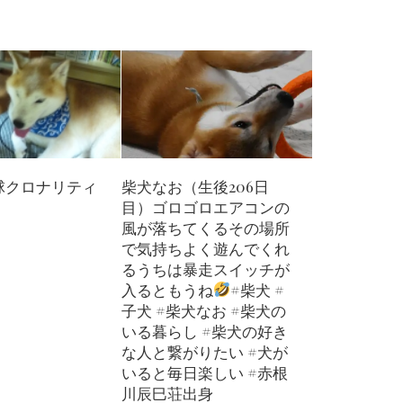
柴犬なお（生後206日
球クロナリティ
目）ゴロゴロエアコンの
風が落ちてくるその場所
で気持ちよく遊んでくれ
るうちは暴走スイッチが
入るともうね
#柴犬 #
子犬 #柴犬なお #柴犬の
いる暮らし #柴犬の好き
な人と繋がりたい #犬が
いると毎日楽しい #赤根
川辰巳荘出身