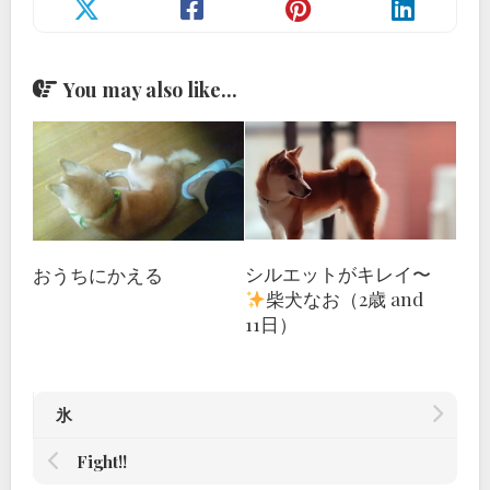
You may also like...
シルエットがキレイ〜
おうちにかえる
柴犬なお（2歳 and
11日）
氷
Fight!!