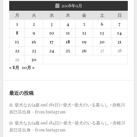
2008年9月
月
火
水
木
金
土
日
1
2
3
4
5
6
7
8
9
10
11
12
13
14
15
16
17
18
19
20
21
22
23
24
25
26
27
28
29
30
« 8月
10月 »
最近の投稿
柴犬なお(4歳 and 185日)#柴犬#柴犬のいる暮らし #赤根川
辰巳荘出身 – from Instagram
柴犬なお(4歳 and 184日)#柴犬#柴犬のいる暮らし #赤根川
辰巳荘出身 – from Instagram