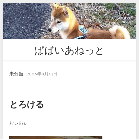
Skip
to
content
ぱぱいあねっと
未分類
· 2008年9月14日
とろける
おぃおぃ