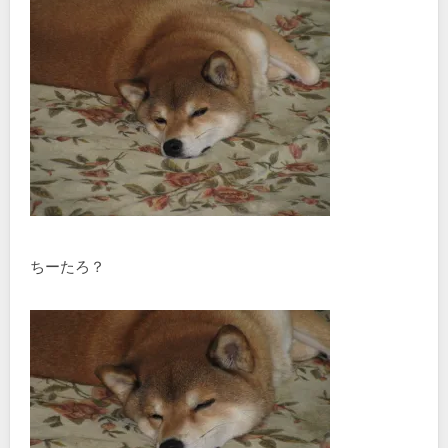
ちーたろ？