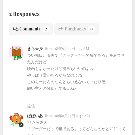
2 Responses
Comments
2
Pingbacks
0
きら☆彡
2008年9月15日 1:57 AM
つい先日、映画で『グーグーだって猫である』をみてき
たんだけど
映画もよかったけど漫画もいいのよね
やっぱり愛があるからなのよね
このちーたろのなんともいえないくったり感
飼い主との関係がでるよね♪
返信
ぱぱいあ
2008年9月15日 9:42 AM
>>きらさん
「グーグーだって猫である」ってどんなのかとｸﾞｸﾞって