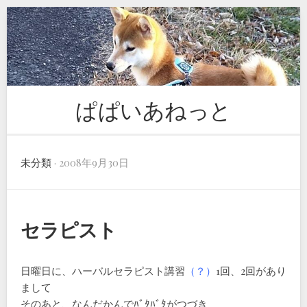
Skip
to
content
ぱぱいあねっと
未分類
· 2008年9月30日
セラピスト
日曜日に、ハーバルセラピスト講習
（？）
1回、2回があり
まして
そのあと、なんだかんでﾊﾞﾀﾊﾞﾀがつづき