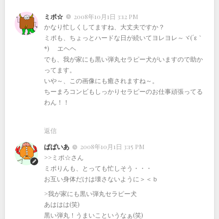
ミポ☆
2008年10月1日 3:12 PM
かなり忙しくしてますね、大丈夫ですか？
ミポも、ちょっとハードな日が続いてヨレヨレ～ヾ(´ε｀
*)ゝ エヘヘ
でも、我が家にも黒い弾丸セラピー犬がいますので助か
ってます。
いや～、この画像にも癒されますね～。
ちーまろコンビもしっかりセラピーのお仕事頑張ってる
わん！！
返信
ぱぱいあ
2008年10月1日 3:15 PM
>>ミポ☆さん
ミポりんも、とっても忙しそう・・・
お互い身体だけは壊さないように＞＜ｂ
>我が家にも黒い弾丸セラピー犬
あははは(笑)
黒い弾丸！うまいこというなぁ(笑)