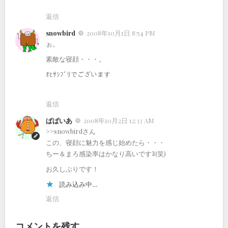
返信
snowbird
2008年10月1日 8:54 PM
ぉ。
素敵な寝顔・・・。
ｵﾋｻｼﾌﾞﾘでございます
返信
ぱぱいあ
2008年10月2日 12:33 AM
>>snowbirdさん
この、寝顔に魅力を感じ始めたら・・・
ちー＆まろ感染率はかなり高いですﾖ(笑)
お久しぶりです！
読み込み中…
返信
コメントを残す