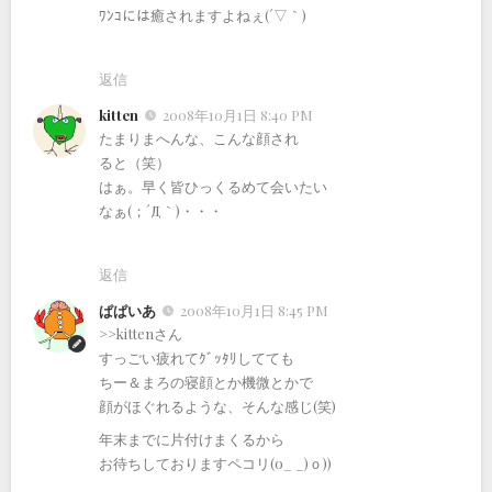
ﾜﾝｺには癒されますよねぇ(´▽｀)
返信
kitten
2008年10月1日 8:40 PM
たまりまへんな、こんな顔され
ると（笑）
はぁ。早く皆ひっくるめて会いたい
なぁ(；´Д｀)・・・
返信
ぱぱいあ
2008年10月1日 8:45 PM
>>kittenさん
すっごい疲れてｸﾞｯﾀﾘしてても
ちー＆まろの寝顔とか機微とかで
顔がほぐれるような、そんな感じ(笑)
年末までに片付けまくるから
お待ちしておりますペコリ(o_ _)ｏ))