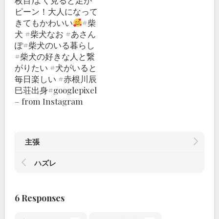
枚目)よく見ると足が
ピーン！大人になって
きてもかわいい
#柴
犬 #柴犬なお #あさん
ぽ#柴犬のいる暮らし
#柴犬の好きな人と繋
がりたい #犬がいると
毎日楽しい #赤根川辰
巳荘出身#googlepixel
– from Instagram
主張
ハズレ
6 Responses