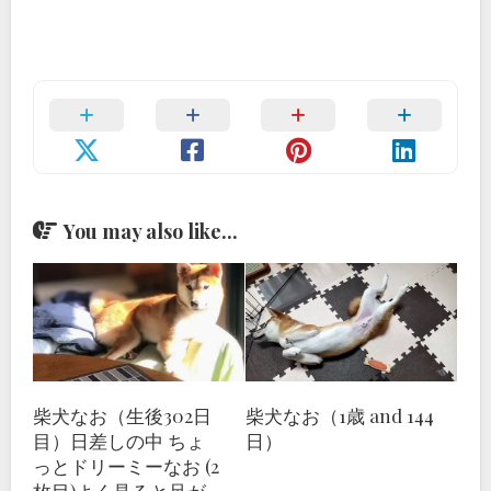
You may also like...
柴犬なお（生後302日
柴犬なお（1歳 and 144
目）日差しの中 ちょ
日）
っとドリーミーなお (2