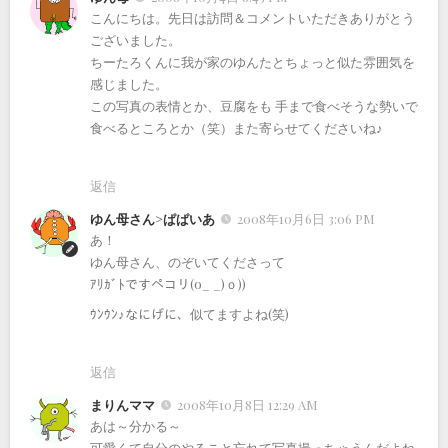
こんにちは。先日は訪問＆コメントいただきありがとう
ございました。
ちーたろくんに我が家のゆんたとちょっと似た雰囲気を
感じました。
この写真の表情とか、豆腐をも 手まで食べそうな勢いで
食べるところとか（笑）また寄らせてくださいね♪
返信
ゆん母さん>ぱぱいあ
2008年10月6日 3:06 PM
あ！
ゆん母さん、のぞいてくださって
ｱﾘｶﾞﾄですペコリ(o_ _)ｏ))
ｳﾝｳﾝ♪なにげに、似てますよね(笑)
返信
まりんママ
2008年10月8日 12:29 AM
あは～分かる～
可愛くて自分のやること忘れて写真撮っちゃうんだよね