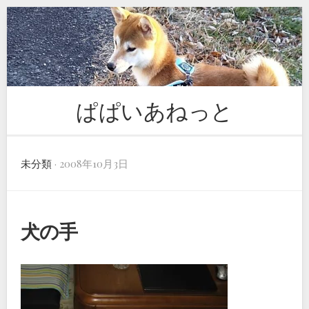
Skip
to
content
ぱぱいあねっと
未分類
· 2008年10月3日
犬の手