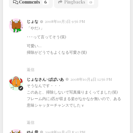
Comments
6
Pingbacks
0
じょな
2008年10月3日 9:56 PM
「やだ♪」
･･･って言ってそう(笑)
可愛い…
掃除がどうでもよくなる可愛さ(笑)
返信
じょなさん>ぱぱいあ
2008年10月4日 12:56 PM
そうなんです・・・
このあと、掃除しないで写真撮りまくってました(笑)
フレーム内に2匹が収まる姿がなかなか無いので、ある
意味シャッターチャンスでしたｖ
返信
ゆん母
2008年10月4日 8:43 PM