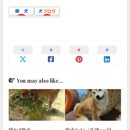
You may also like...
晴れ*散歩
柴犬なお（生後342日