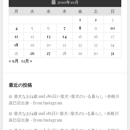
2010年10月
月
火
水
木
金
土
日
1
2
3
4
5
6
7
8
9
10
11
12
13
14
15
16
17
18
19
20
21
22
23
24
25
26
27
28
29
30
31
« 9月
12月 »
最近の投稿
柴犬なお(4歳 and 186日)#柴犬#柴犬のいる暮らし #赤根川
辰巳荘出身 – from Instagram
柴犬なお(4歳 and 185日)#柴犬#柴犬のいる暮らし #赤根川
辰巳荘出身 – from Instagram