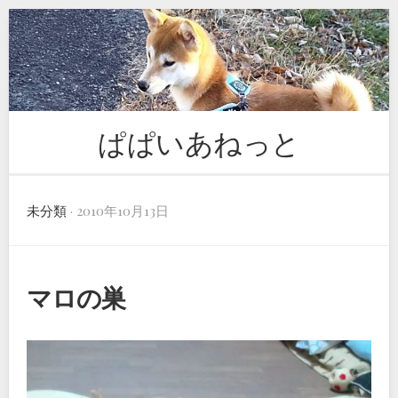
Skip
to
content
ぱぱいあねっと
未分類
· 2010年10月13日
マロの巣