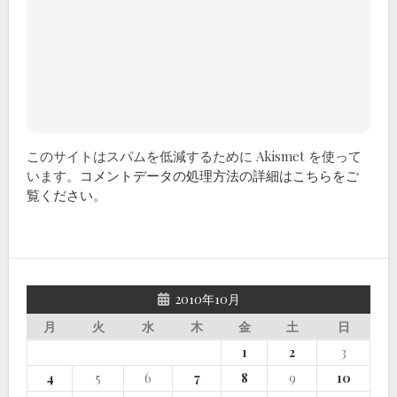
このサイトはスパムを低減するために Akismet を使って
います。
コメントデータの処理方法の詳細はこちらをご
覧ください
。
2010年10月
月
火
水
木
金
土
日
1
2
3
4
5
6
7
8
9
10