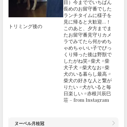
目）今まででいちばん
長めのお留守番でした
ランチタイムに様子を
見に帰ると大歓迎…！
トリミング後の
このあと、夕方までま
たお留守番見守りカメ
ラでみてたら何かめち
ゃめちゃいい子でびっ
くり帰った後は野獣で
したがね笑#柴犬 #柴
犬子犬 #柴犬なお#柴
犬のいる暮らし最高 #
柴犬の好きな人と繋が
りたい #犬がいると毎
日楽しい #赤根川辰巳
荘 – from Instagram
ヌーベル月桂冠