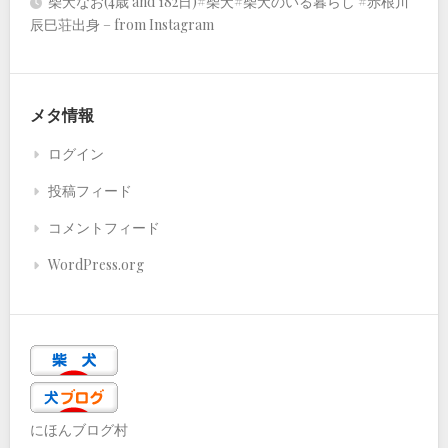
柴犬なお(4歳 and 182日)#柴犬#柴犬のいる暮らし #赤根川
辰巳荘出身 – from Instagram
メタ情報
ログイン
投稿フィード
コメントフィード
WordPress.org
にほんブログ村