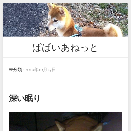
Skip
to
content
ぱぱいあねっと
未分類
· 2010年10月27日
深い眠り