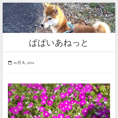
Skip
to
content
ぱぱいあねっと
10月 8, 2011