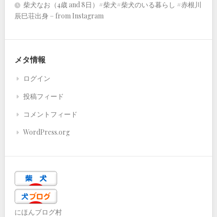
柴犬なお（4歳 and 8日）#柴犬#柴犬のいる暮らし #赤根川
辰巳荘出身 – from Instagram
メタ情報
ログイン
投稿フィード
コメントフィード
WordPress.org
にほんブログ村