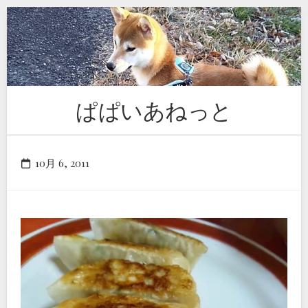
Skip
to
content
ぱぱいあねっと
10月 6, 2011