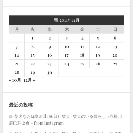
2011年11月
月
火
水
木
金
土
日
1
2
3
4
5
6
7
8
9
10
11
12
13
14
15
16
17
18
19
20
21
22
23
24
25
26
27
28
29
30
« 10月
12月 »
最近の投稿
柴犬なお(4歳 and 186日)#柴犬#柴犬のいる暮らし #赤根川
辰巳荘出身 – from Instagram