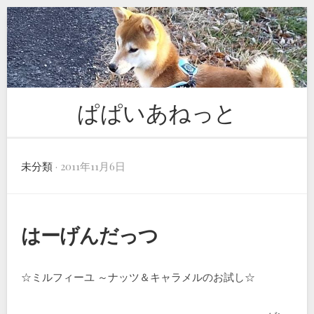
Skip
to
content
ぱぱいあねっと
未分類
· 2011年11月6日
はーげんだっつ
☆ミルフィーユ ～ナッツ＆キャラメルのお試し☆