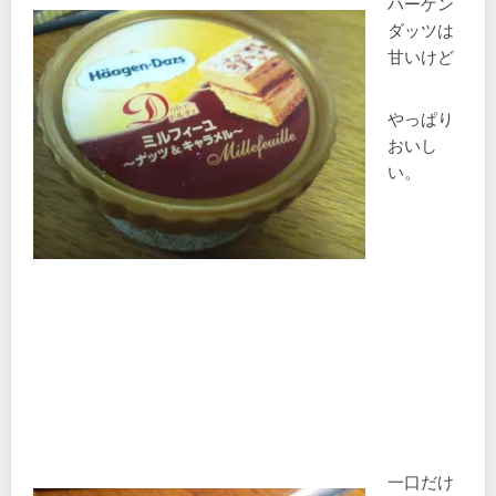
ハーゲン
ダッツは
甘いけど
やっぱり
おいし
い。
一口だけ