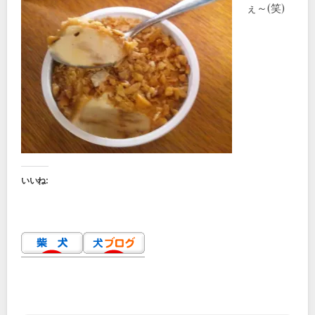
ぇ～(笑)
いいね: