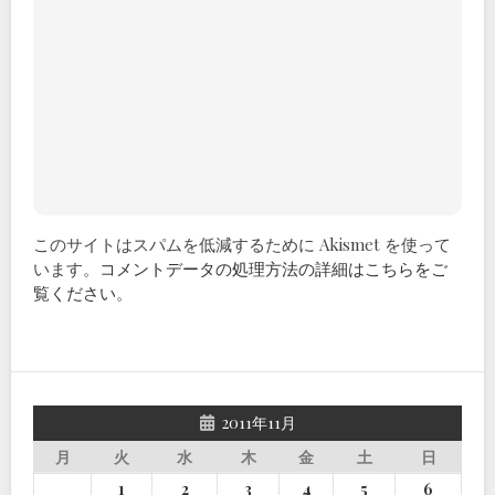
このサイトはスパムを低減するために Akismet を使って
います。
コメントデータの処理方法の詳細はこちらをご
覧ください
。
2011年11月
月
火
水
木
金
土
日
1
2
3
4
5
6