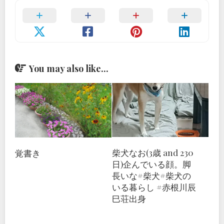
You may also like...
柴犬なお(3歳 and 230
覚書き
日)企んでいる顔。脚
長いな#柴犬#柴犬の
いる暮らし #赤根川辰
巳荘出身