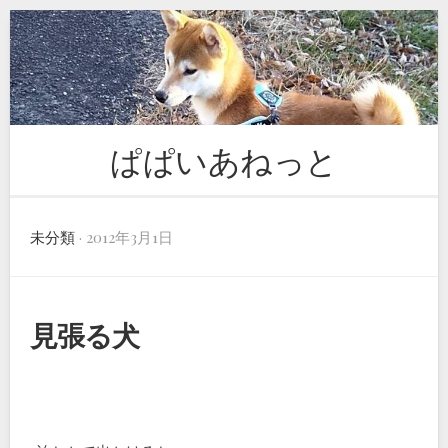
Skip
to
content
ぱぱいあねっと
未分類
· 2012年3月1日
見張る犬