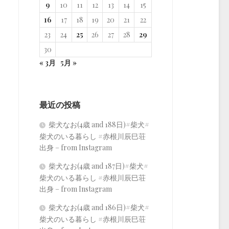
9
10
11
12
13
14
15
16
17
18
19
20
21
22
23
24
25
26
27
28
29
30
« 3月
5月 »
最近の投稿
柴犬なお(4歳 and 188日)#柴犬#
柴犬のいる暮らし #赤根川辰巳荘
出身 – from Instagram
柴犬なお(4歳 and 187日)#柴犬#
柴犬のいる暮らし #赤根川辰巳荘
出身 – from Instagram
柴犬なお(4歳 and 186日)#柴犬#
柴犬のいる暮らし #赤根川辰巳荘