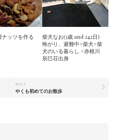
製ナッツを作る
柴犬なお(3歳 and 242日)
怖がり、避難中#柴犬#柴
犬のいる暮らし #赤根川
辰巳荘出身
NEXT
やくも初めてのお散歩