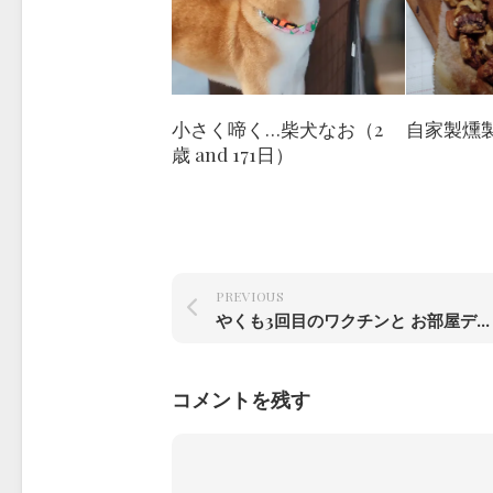
小さく啼く…柴犬なお（2
自家製燻
歳 and 171日）
PREVIOUS
やくも3回目のワクチンと お部屋デビュー
コメントを残す