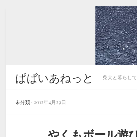
Skip
to
content
ぱぱいあねっと
柴犬と暮らしています
未分類
· 2012年4月29日
やくもボール遊