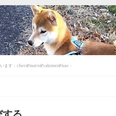
 – chee&maro&yakumo&nao –
びする