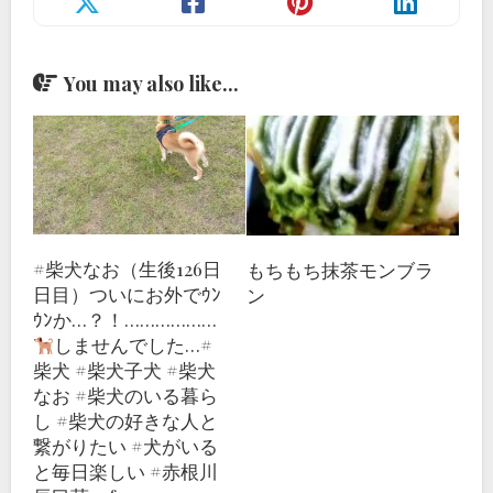
You may also like...
#柴犬なお（生後126日
もちもち抹茶モンブラ
日目）ついにお外でｳﾝ
ン
ｳﾝか…？！………………
しませんでした…#
柴犬 #柴犬子犬 #柴犬
なお #柴犬のいる暮ら
し #柴犬の好きな人と
繋がりたい #犬がいる
と毎日楽しい #赤根川