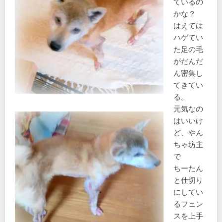
ているの
かな？
はえては
ハゲてい
た足の毛
がだんだ
ん密集し
てきてい
る。
元気なの
はいいけ
ど、やん
ちゃ坊主
で
ちーたん
と仕切り
にしてい
るフェン
スを上手