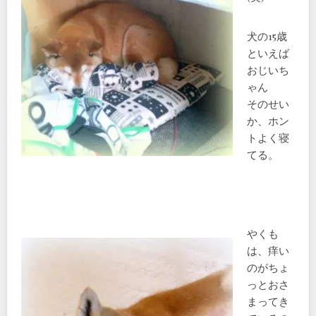
犬の15歳
といえば
おじいち
ゃん
そのせい
か、ホン
トよく寝
てる。
やくも
は、痒い
のがちょ
っとおさ
まってき