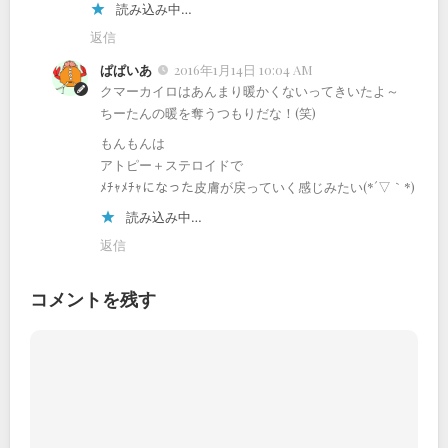
読み込み中…
返信
ぱぱいあ
2016年1月14日 10:04 AM
クマーカイロはあんまり暖かくないってきいたよ～
ちーたんの暖を奪うつもりだな！(笑)
もんもんは
アトピー＋ステロイドで
ﾒﾁｬﾒﾁｬになった皮膚が戻っていく感じみたい(*´▽｀*)
読み込み中…
返信
コメントを残す