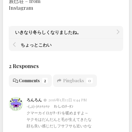
辰巳荘 – from
Instagram
いきなり冬らしくなりましたね。
ちょっとこわい
2 Responses
Comments
2
Pingbacks
0
ろんろん
2016年1月13日 9:44 PM
-(,,ｪ)-)ﾊｧﾊｧﾊｧ わしのﾁｰﾀﾝ
クマーカイロがﾁｰﾀﾝを暖めますよ～
ヤクモはだんだんと毛が生えてきたな
顔も良い感じだしフサフサも近いかな