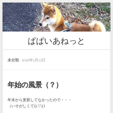
Skip
to
content
ぱぱいあねっと
未分類
· 2016年1月12日
年始の風景（？）
年末から更新してなかったので・・・
（いそがしくて(≧▽≦)