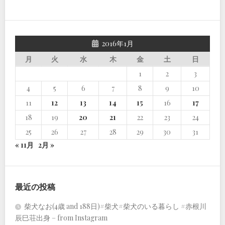
2016年1月
月
火
水
木
金
土
日
1
2
3
4
5
6
7
8
9
10
11
12
13
14
15
16
17
18
19
20
21
22
23
24
25
26
27
28
29
30
31
« 11月
2月 »
最近の投稿
柴犬なお(4歳 and 188日)#柴犬#柴犬のいる暮らし #赤根川
辰巳荘出身 – from Instagram