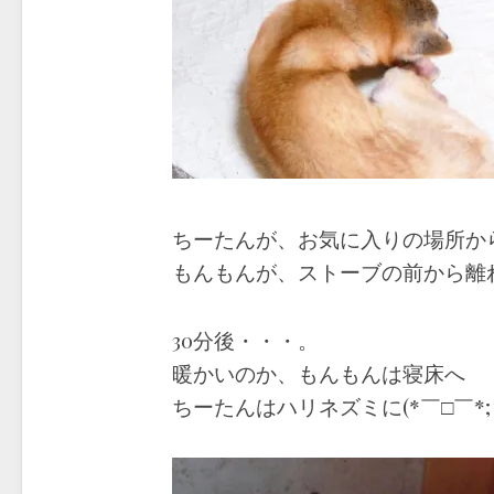
ちーたんが、お気に入りの場所か
もんもんが、ストーブの前から離
30分後・・・。
暖かいのか、もんもんは寝床へ
ちーたんはハリネズミに(*￣□￣*;