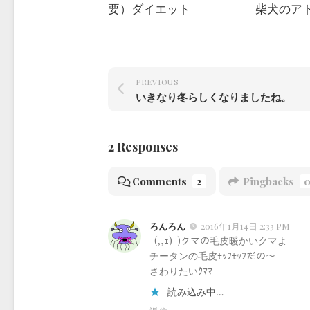
柴犬のア
要）ダイエット
PREVIOUS
いきなり冬らしくなりましたね。
2 Responses
Comments
2
Pingbacks
ろんろん
2016年1月14日 2:33 PM
-(,,ｪ)-)クマの毛皮暖かいクマよ
チータンの毛皮ﾓｯﾌﾓｯﾌだの～
さわりたいｸﾏﾏ
読み込み中…