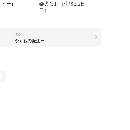
トピー1
柴犬なお（生後212日
目）
NEXT
やくもの誕生日
0