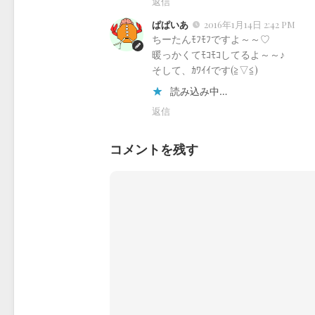
返信
ぱぱいあ
2016年1月14日 2:42 PM
ちーたんﾓﾌﾓﾌですよ～～♡
暖っかくてﾓｺﾓｺしてるよ～～♪
そして、ｶﾜｲｲです(≧▽≦)
読み込み中…
返信
コメントを残す