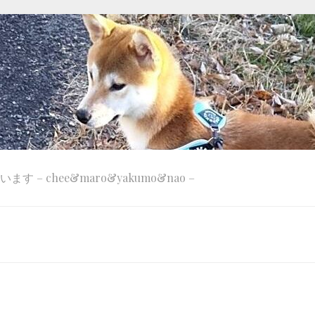
 – chee&maro&yakumo&nao –