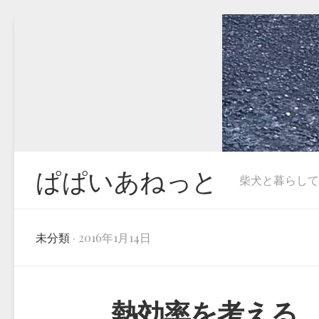
Skip
to
content
ぱぱいあねっと
柴犬と暮らしています
未分類
· 2016年1月14日
熱効率を考える