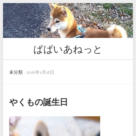
Skip
to
content
ぱぱいあねっと
未分類
· 2016年1月15日
やくもの誕生日