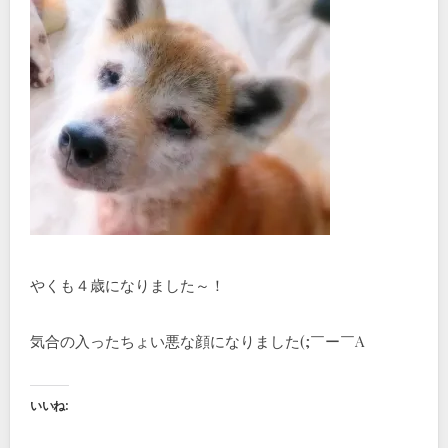
やくも４歳になりました～！
気合の入ったちょい悪な顔になりました(;￣ー￣A
いいね: