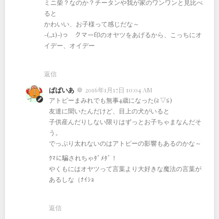
ミニ柴？なのか？チータンや我が家のワンワンと見比べ
ると
かわいい、お子様って感じだな～
-(,,ｪ)-)っ クマー印のオヤツをあげるから、こっちにオ
イデー、オイデー
返信
ぱぱいあ
2016年1月17日 10:04 AM
アトピーまみれでも無事4歳になった(≧▽≦)
友達に聞いたんだけど、目上の犬がいると
子供産んだりしない限りはずっとお子ちゃまなんだそ
う。
でっぷり太れないのはアトピーの影響もあるのかな～
ｸﾏに騙されちゃﾀﾞﾒﾀﾞ！
やくもにはオヤツって言葉より大好きな魔法の言葉が
あるしな（ﾅｲｼｮ
返信