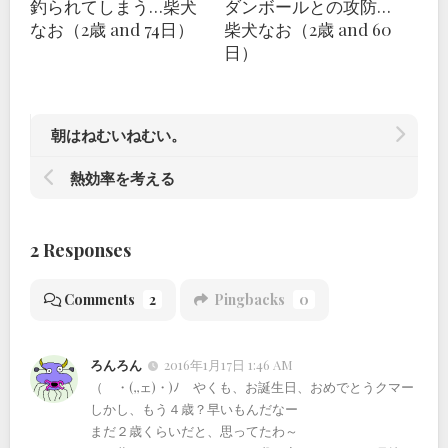
釣られてしまう…柴犬
ダンボールとの攻防…
なお（2歳 and 74日）
柴犬なお（2歳 and 60
日）
朝はねむいねむい。
熱効率を考える
2 Responses
Comments
2
Pingbacks
0
ろんろん
2016年1月17日 1:46 AM
（ ・(,,ェ)・)ﾉ やくも、お誕生日、おめでとうクマー
しかし、もう４歳？早いもんだなー
まだ２歳くらいだと、思ってたわ～