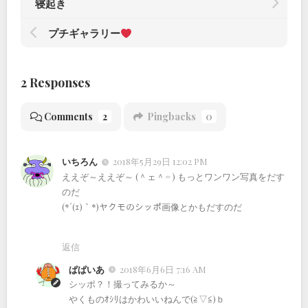
寝起き
プチギャラリー
2 Responses
Comments
2
Pingbacks
0
いちろん
2018年5月29日 12:02 PM
ええぞ～ええぞ～ (＾ェ＾= ) もっとワンワン写真をだす
のだ
(*´(ｪ)｀*)ヤクモのシッポ画像とかもだすのだ
返信
ぱぱいあ
2018年6月6日 7:16 AM
シッポ？！撮ってみるか～
やくものｵｼﾘはかわいいねんで(≧▽≦)ｂ