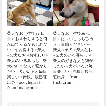
柴犬なお（生後331日
柴犬なお（生後267日
目）おすわりすると何
目）は～いこっち🖐カ
か出てくるかもしれな
メラ目線ください〜️#
い…を習得する#柴犬
柴犬 #子犬 #柴犬なお
#柴犬なお #おすわり#
#柴犬のいる暮らし #
柴犬のいる暮らし #柴
柴犬の好きな人と繋が
犬の好きな人と繋がり
りたい #犬がいると毎
たい #犬がいると毎日
日楽しい #赤根川辰巳
楽しい #赤根川辰巳荘
荘出身 – from
出身 #googlepixel –
Instagram
from Instagram