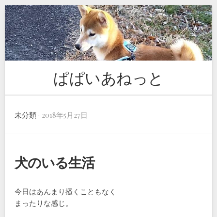
Skip
to
content
ぱぱいあねっと
未分類
· 2018年5月27日
犬のいる生活
今日はあんまり掻くこともなく
まったりな感じ。