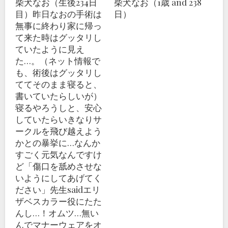
柴犬なお（生後234日
柴犬なお（1歳 and 238
目）昨日なおの手術は
日）
無事に終わり家に帰っ
て来た時はグッタリし
ていたように見え
た…。（ネット情報で
も、術後はグッタリし
ててそのまま寝ると、
書いていたらしいが）
寝るやろうしと、安心
していたらいきなりサ
ークルを飛び越えよう
かとの暴挙に…なんか
すごく元気なんですけ
ど「傷口を舐めさせな
いようにしてあげてく
ださい」先生saidエリ
ザベスカラー役にたた
んし…！オムツ…無い
んでマナーウェアをオ