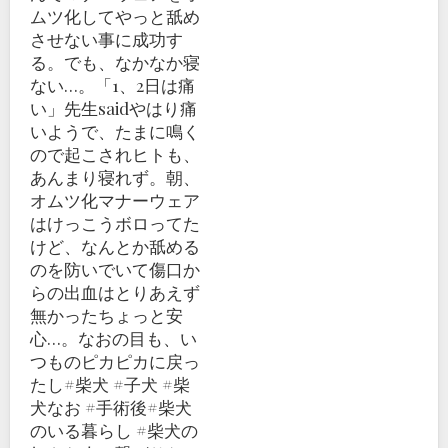
ムツ化してやっと舐め
させない事に成功す
る。でも、なかなか寝
ない…。「1、2日は痛
い」先生saidやはり痛
いようで、たまに鳴く
ので起こされヒトも、
あんまり寝れず。朝、
オムツ化マナーウェア
はけっこうボロってた
けど、なんとか舐める
のを防いでいて傷口か
らの出血はとりあえず
無かったちょっと安
心…。なおの目も、い
つものピカピカに戻っ
たし#柴犬 #子犬 #柴
犬なお #手術後#柴犬
のいる暮らし #柴犬の