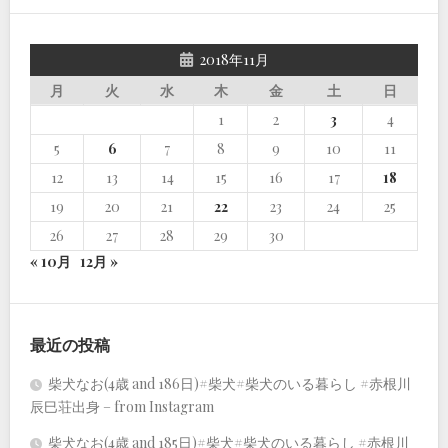
2018年11月
月
火
水
木
金
土
日
1
2
3
4
5
6
7
8
9
10
11
12
13
14
15
16
17
18
19
20
21
22
23
24
25
26
27
28
29
30
« 10月
12月 »
最近の投稿
柴犬なお(4歳 and 186日)#柴犬#柴犬のいる暮らし #赤根川
辰巳荘出身 – from Instagram
柴犬なお(4歳 and 185日)#柴犬#柴犬のいる暮らし #赤根川