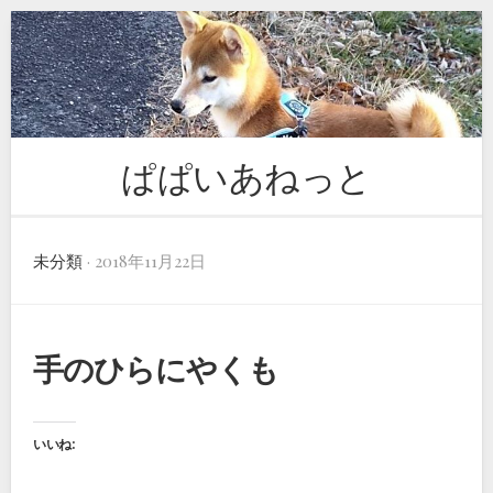
Skip
to
content
ぱぱいあねっと
未分類
· 2018年11月22日
手のひらにやくも
いいね: