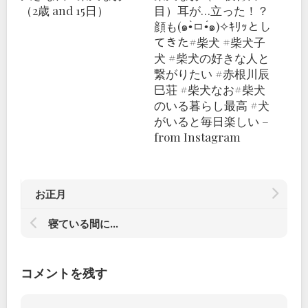
（2歳 and 15日）
目）耳が…立った！？
顔も(๑•̀ㅁ•́๑)✧ｷﾘｯとし
てきた#柴犬 #柴犬子
犬 #柴犬の好きな人と
繋がりたい #赤根川辰
巳荘 #柴犬なお#柴犬
のいる暮らし最高 #犬
がいると毎日楽しい –
from Instagram
お正月
寝ている間に…
コメントを残す