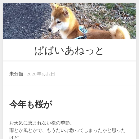
Skip
to
content
ぱぱいあねっと
未分類
· 2020年4月2日
今年も桜が
お天気に恵まれない桜の季節。
雨とか風とかで、もうだいぶ散ってしまったかと思った
けど