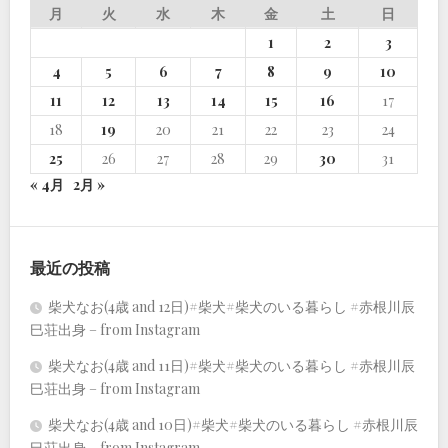
月
火
水
木
金
土
日
1
2
3
4
5
6
7
8
9
10
11
12
13
14
15
16
17
18
19
20
21
22
23
24
25
26
27
28
29
30
31
« 4月
2月 »
最近の投稿
柴犬なお(4歳 and 12日)#柴犬#柴犬のいる暮らし #赤根川辰
巳荘出身 – from Instagram
柴犬なお(4歳 and 11日)#柴犬#柴犬のいる暮らし #赤根川辰
巳荘出身 – from Instagram
柴犬なお(4歳 and 10日)#柴犬#柴犬のいる暮らし #赤根川辰
巳荘出身 – from Instagram