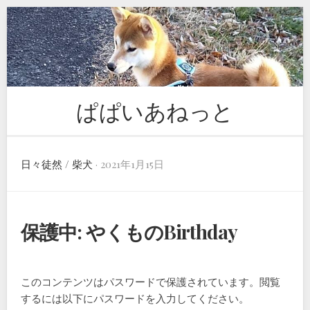
Skip
to
content
ぱぱいあねっと
日々徒然
/
柴犬
· 2021年1月15日
保護中: やくものBirthday
このコンテンツはパスワードで保護されています。閲覧
するには以下にパスワードを入力してください。