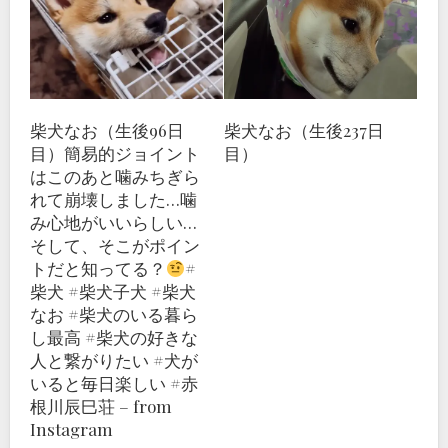
柴犬なお（生後96日
柴犬なお（生後237日
目）簡易的ジョイント
目）
はこのあと噛みちぎら
れて崩壊しました…噛
み心地がいいらしい…
そして、そこがポイン
トだと知ってる？
#
柴犬 #柴犬子犬 #柴犬
なお #柴犬のいる暮ら
し最高 #柴犬の好きな
人と繋がりたい #犬が
いると毎日楽しい #赤
根川辰巳荘 – from
Instagram