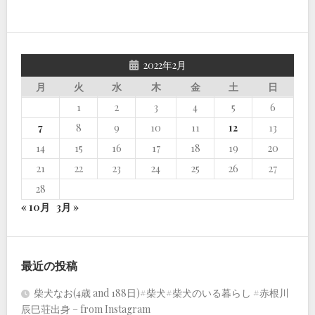
2022年2月
月
火
水
木
金
土
日
1
2
3
4
5
6
7
8
9
10
11
12
13
14
15
16
17
18
19
20
21
22
23
24
25
26
27
28
« 10月
3月 »
最近の投稿
柴犬なお(4歳 and 188日)#柴犬#柴犬のいる暮らし #赤根川
辰巳荘出身 – from Instagram