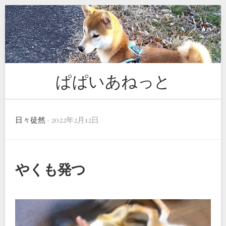
Skip
to
content
ぱぱいあねっと
日々徒然
· 2022年2月12日
やくも発つ