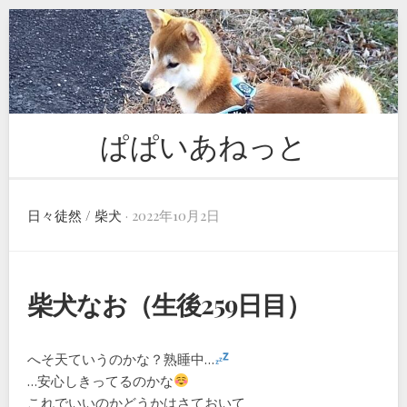
Skip
to
content
ぱぱいあねっと
日々徒然
/
柴犬
· 2022年10月2日
柴犬なお（生後259日目）
へそ天ていうのかな？熟睡中…
…安心しきってるのかな
これでいいのかどうかはさておいて