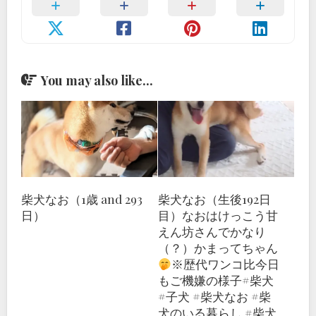
You may also like...
柴犬なお（1歳 and 293
柴犬なお（生後192日
日）
目）なおはけっこう甘
えん坊さんでかなり
（？）かまってちゃん
※歴代ワンコ比今日
もご機嫌の様子
#柴犬
#子犬 #柴犬なお #柴
犬のいる暮らし #柴犬