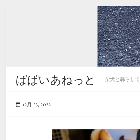
Skip
to
content
ぱぱいあねっと
柴犬と暮らしています
12月 23, 2022