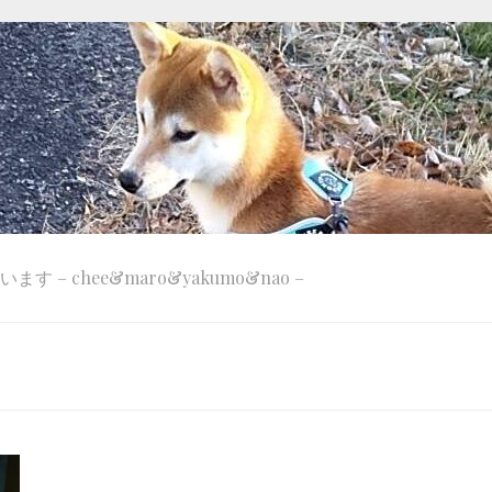
 – chee&maro&yakumo&nao –