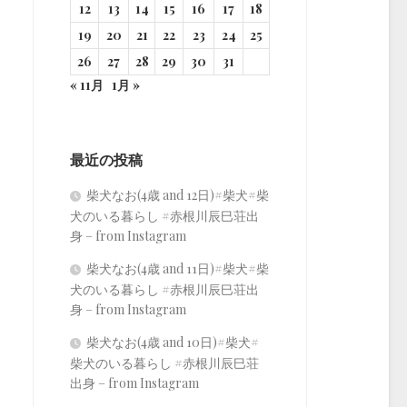
12
13
14
15
16
17
18
19
20
21
22
23
24
25
26
27
28
29
30
31
« 11月
1月 »
最近の投稿
柴犬なお(4歳 and 12日)#柴犬#柴
犬のいる暮らし #赤根川辰巳荘出
身 – from Instagram
柴犬なお(4歳 and 11日)#柴犬#柴
犬のいる暮らし #赤根川辰巳荘出
身 – from Instagram
柴犬なお(4歳 and 10日)#柴犬#
柴犬のいる暮らし #赤根川辰巳荘
出身 – from Instagram