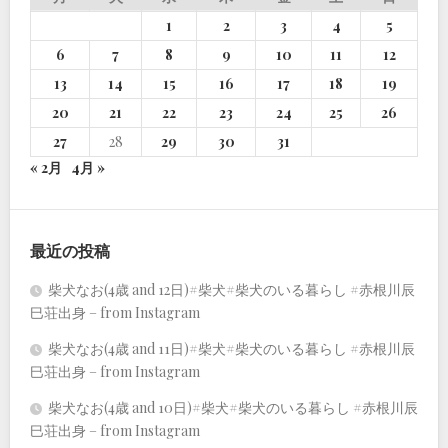
1
2
3
4
5
6
7
8
9
10
11
12
13
14
15
16
17
18
19
20
21
22
23
24
25
26
27
28
29
30
31
« 2月
4月 »
最近の投稿
柴犬なお(4歳 and 12日)#柴犬#柴犬のいる暮らし #赤根川辰
巳荘出身 – from Instagram
柴犬なお(4歳 and 11日)#柴犬#柴犬のいる暮らし #赤根川辰
巳荘出身 – from Instagram
柴犬なお(4歳 and 10日)#柴犬#柴犬のいる暮らし #赤根川辰
巳荘出身 – from Instagram