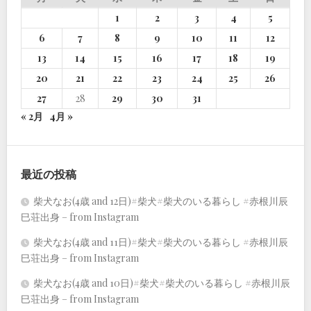
1
2
3
4
5
6
7
8
9
10
11
12
13
14
15
16
17
18
19
20
21
22
23
24
25
26
27
28
29
30
31
« 2月
4月 »
最近の投稿
柴犬なお(4歳 and 12日)#柴犬#柴犬のいる暮らし #赤根川辰
巳荘出身 – from Instagram
柴犬なお(4歳 and 11日)#柴犬#柴犬のいる暮らし #赤根川辰
巳荘出身 – from Instagram
柴犬なお(4歳 and 10日)#柴犬#柴犬のいる暮らし #赤根川辰
巳荘出身 – from Instagram