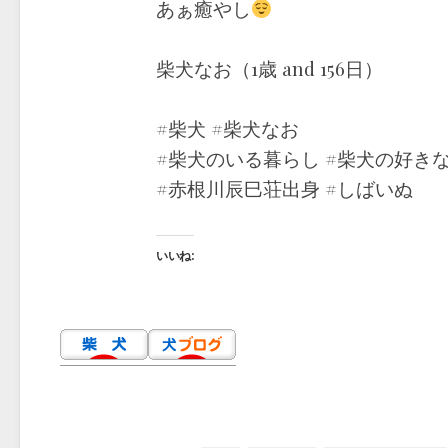
あぁ癒やし
柴犬なお（1歳 and 156日）
#柴犬 #柴犬なお
#柴犬のいる暮らし #柴犬の好き
#赤根川辰巳荘出身 #しばいぬ
いいね: