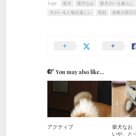
Tags:
柴犬
柴犬なお
柴犬のいる暮らし
犬がいると毎日楽しい
笑顔
赤根川辰巳
You may also like...
アクティブ
柴犬なお（
いや、と