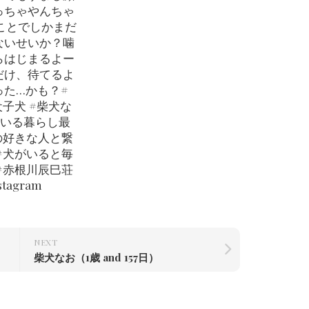
っちゃやんちゃ
ことでしかまだ
ないせいか？噛
らはじまるよー
だけ、待てるよ
った…かも？#
犬子犬 #柴犬な
のいる暮らし最
の好きな人と繋
#犬がいると毎
#赤根川辰巳荘
nstagram
NEXT
柴犬なお（1歳 and 157日）