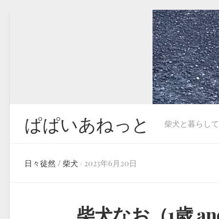
Skip
to
content
ぱぱいあねっと
柴犬と暮らしています
日々徒然
/
柴犬
· 2023年6月20日
柴犬なお（1歳 and