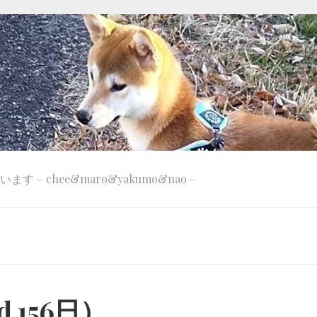
 – chee&maro&yakumo&nao –
 156日）