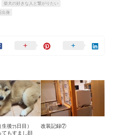
柴犬の好きな人と繋がりたい
荘出身
改装記録⑦
生後75日目）
ってもすまし顔