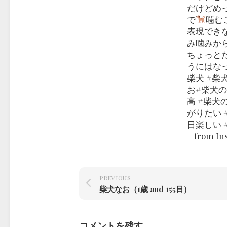
だけどめ
で
噛む
表現でき
み噛みか
ちょっと
うにはな
柴犬 #柴
お#柴犬
高 #柴犬
がりたい 
日楽しい 
– from I
PREVIOUS
柴犬なお（1歳 and 155日）
コメントを残す