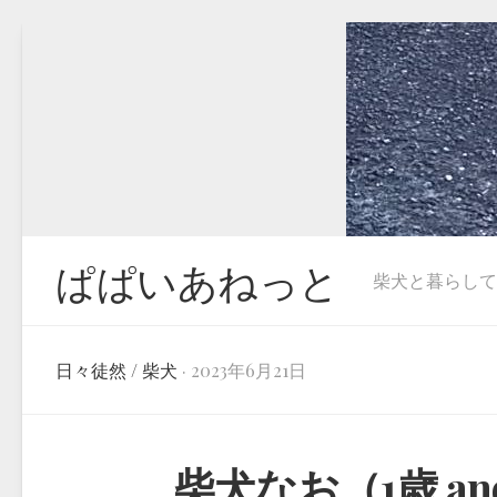
Skip
to
content
ぱぱいあねっと
柴犬と暮らしています
日々徒然
/
柴犬
· 2023年6月21日
柴犬なお（1歳 and