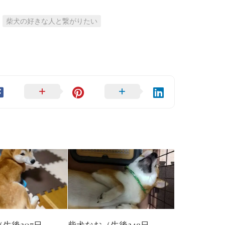
柴犬の好きな人と繋がりたい
生後307日
柴犬なお（生後249日