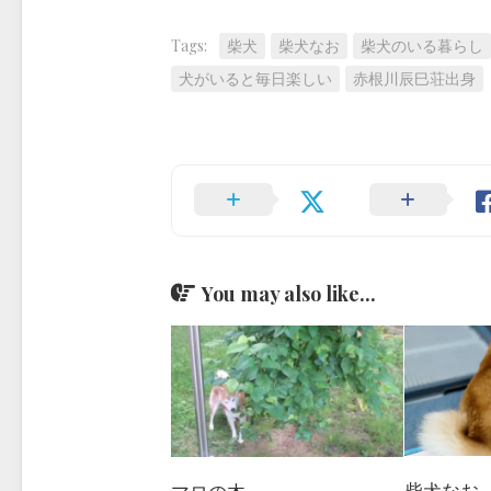
Tags:
柴犬
柴犬なお
柴犬のいる暮らし
犬がいると毎日楽しい
赤根川辰巳荘出身
You may also like...
柴犬なお（
マロの木