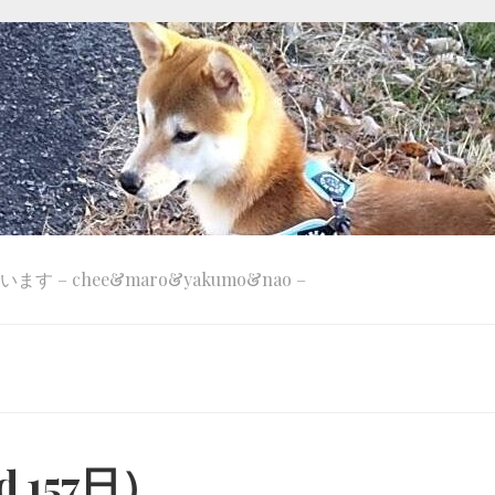
 – chee&maro&yakumo&nao –
 157日）