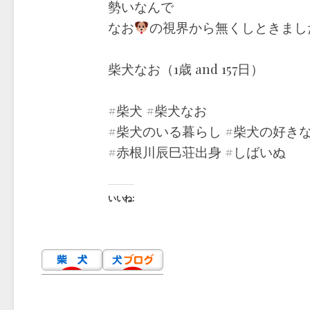
勢いなんで
なお
の視界から無くしときまし
柴犬なお（1歳 and 157日）
#柴犬 #柴犬なお
#柴犬のいる暮らし #柴犬の好き
#赤根川辰巳荘出身 #しばいぬ
いいね: