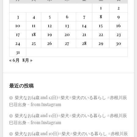
1
2
3
4
5
6
7
8
9
10
11
12
13
14
15
16
17
18
19
20
21
22
23
24
25
26
27
28
29
30
31
« 6月
8月 »
最近の投稿
柴犬なお(4歳 and 12日)#柴犬#柴犬のいる暮らし #赤根川辰
巳荘出身 – from Instagram
柴犬なお(4歳 and 11日)#柴犬#柴犬のいる暮らし #赤根川辰
巳荘出身 – from Instagram
柴犬なお(4歳 and 10日)#柴犬#柴犬のいる暮らし #赤根川辰