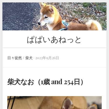
Skip
to
content
ぱぱいあねっと
日々徒然
/
柴犬
· 2023年9月26日
柴犬なお（1歳 and 254日）