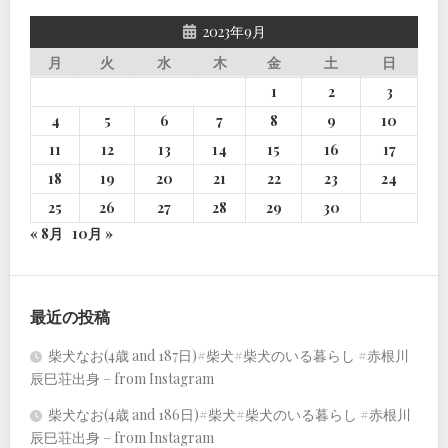
2023年9月
月
火
水
木
金
土
日
1
2
3
4
5
6
7
8
9
10
11
12
13
14
15
16
17
18
19
20
21
22
23
24
25
26
27
28
29
30
« 8月
10月 »
最近の投稿
柴犬なお(4歳 and 187日)#柴犬#柴犬のいる暮らし #赤根川
辰巳荘出身 – from Instagram
柴犬なお(4歳 and 186日)#柴犬#柴犬のいる暮らし #赤根川
辰巳荘出身 – from Instagram