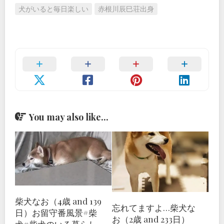
犬がいると毎日楽しい
赤根川辰巳荘出身
You may also like...
柴犬なお（4歳 and 139
忘れてますよ…柴犬な
日）お留守番風景#柴
お（2歳 and 233日）