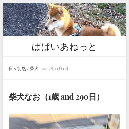
Skip
to
content
ぱぱいあねっと
日々徒然
/
柴犬
· 2023年11月1日
柴犬なお（1歳 and 290日）