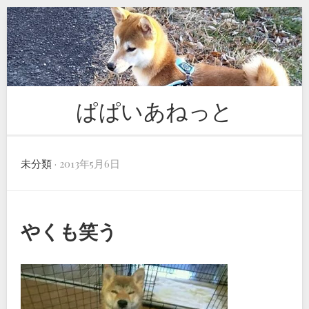
Skip
to
content
ぱぱいあねっと
未分類
· 2013年5月6日
やくも笑う