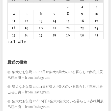
1
2
3
4
5
6
7
8
9
10
11
12
13
14
15
16
17
18
19
20
21
22
23
24
25
26
27
28
29
30
31
« 2月
4月 »
最近の投稿
柴犬なお(4歳 and 12日)#柴犬#柴犬のいる暮らし #赤根川辰
巳荘出身 – from Instagram
柴犬なお(4歳 and 11日)#柴犬#柴犬のいる暮らし #赤根川辰
巳荘出身 – from Instagram
柴犬なお(4歳 and 10日)#柴犬#柴犬のいる暮らし #赤根川辰
巳荘出身 – from Instagram