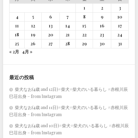
1
2
3
4
5
6
7
8
9
10
11
12
13
14
15
16
17
18
19
20
21
22
23
24
25
26
27
28
29
30
31
« 2月
4月 »
最近の投稿
柴犬なお(4歳 and 12日)#柴犬#柴犬のいる暮らし #赤根川辰
巳荘出身 – from Instagram
柴犬なお(4歳 and 11日)#柴犬#柴犬のいる暮らし #赤根川辰
巳荘出身 – from Instagram
柴犬なお(4歳 and 10日)#柴犬#柴犬のいる暮らし #赤根川辰
巳荘出身 – from Instagram