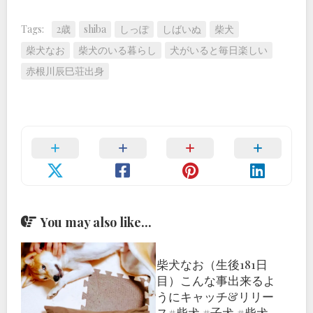
Tags:
2歳
shiba
しっぽ
しばいぬ
柴犬
柴犬なお
柴犬のいる暮らし
犬がいると毎日楽しい
赤根川辰巳荘出身
You may also like...
柴犬なお（生後181日
目）こんな事出来るよ
うにキャッチ&リリー
ス#柴犬 #子犬 #柴犬