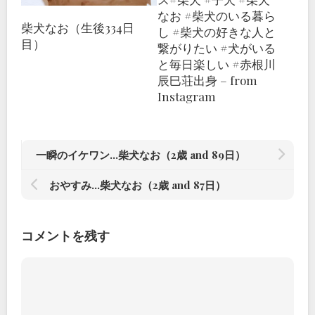
なお #柴犬のいる暮ら
柴犬なお（生後334日
し #柴犬の好きな人と
目）
繋がりたい #犬がいる
と毎日楽しい #赤根川
辰巳荘出身 – from
Instagram
一瞬のイケワン…柴犬なお（2歳 and 89日）
おやすみ…柴犬なお（2歳 and 87日）
コメントを残す