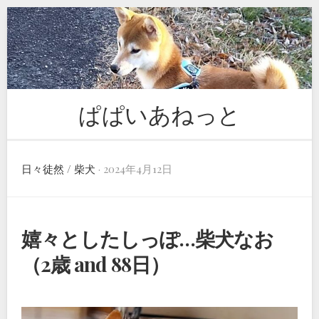
Skip
to
content
ぱぱいあねっと
日々徒然
/
柴犬
· 2024年4月12日
嬉々としたしっぽ…柴犬なお
（2歳 and 88日）