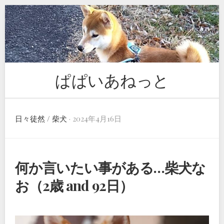
Skip
to
content
ぱぱいあねっと
日々徒然
/
柴犬
· 2024年4月16日
何か言いたい事がある…柴犬な
お（2歳 and 92日）