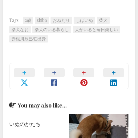
Tags:
2歳
shiba
おねだり
しばいぬ
柴犬
柴犬なお
柴犬のいる暮らし
犬がいると毎日楽しい
赤根川辰巳荘出身
You may also like...
いぬのかたち