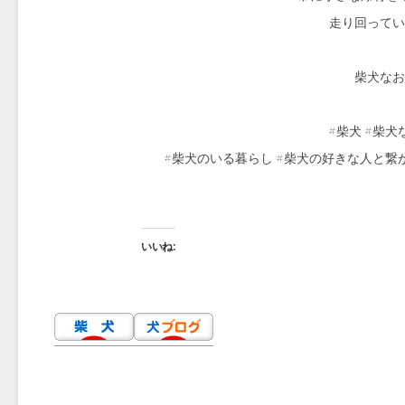
走り回ってい
柴犬なお（
#柴犬 #柴犬
#柴犬のいる暮らし #柴犬の好きな人と繋
いいね: