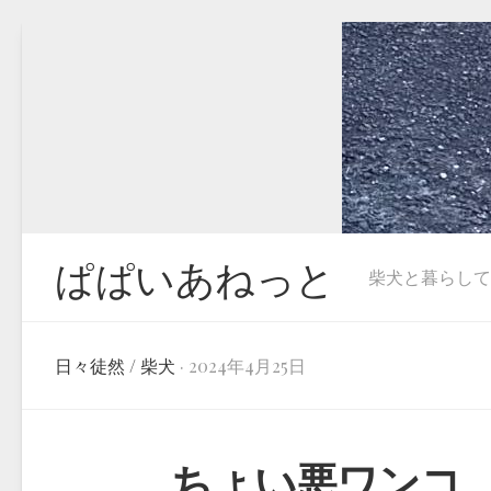
Skip
to
content
ぱぱいあねっと
柴犬と暮らしています
日々徒然
/
柴犬
· 2024年4月25日
ちょい悪ワンコ…柴