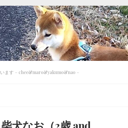
 – chee&maro&yakumo&nao –
犬なお（2歳 and