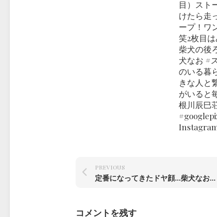
目）スト
けたら走
ープ！ワ
笑2枚目
柴犬の後ろ
犬なお #
のいる暮ら
きな人と繋
がいると毎
根川辰巳
#googlepi
Instagra
PREVIOUS
定番になってきたドヤ顔…柴犬なお（2歳 and 100日）
コメントを残す