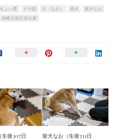
ちょい悪
ドヤ顔
公（なお）
柴犬
柴犬なお
赤根川辰巳荘出身
生後307日
柴犬なお（生後331日