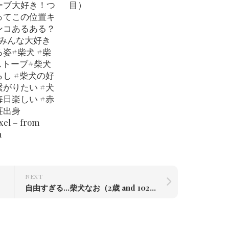
ーブ大好き！つ
目）
ってこの位置キ
ンコあるある？
はみんな大好き
姿#柴犬 #柴
ストーブ#柴犬
し #柴犬の好
がりたい #犬
日楽しい #赤
荘出身
xel – from
m
NEXT
自由すぎる…柴犬なお（2歳 and 102日）