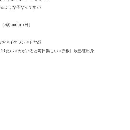
るような子なんですが
2歳 and 101日）
なお #イケワン #ドヤ顔
がりたい #犬がいると毎日楽しい #赤根川辰巳荘出身